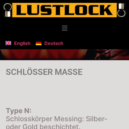
English
Deutsch
SCHLÖSSER MASSE
Type N:
Schlosskörper Messing: Silber-
oder Gold beschichtet.